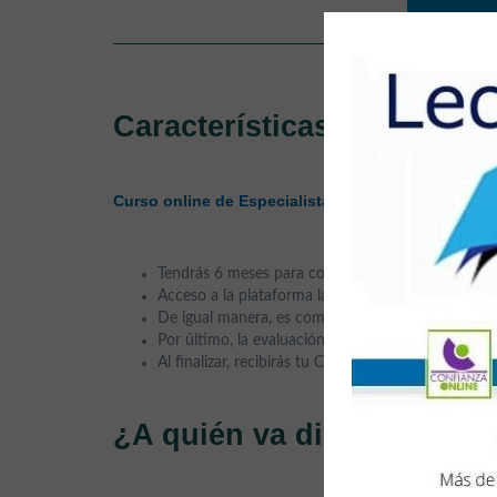
Características
Curso online de Especialista en Mecánica Automot
Tendrás 6 meses para completar el curso.
Acceso a la plataforma las 24 horas del día, los 7 
De igual manera, es compatible con cualquier sist
Por último, la evaluación se realiza mediante exá
Al finalizar, recibirás tu Certificación de Acredita
¿A quién va dirigido?