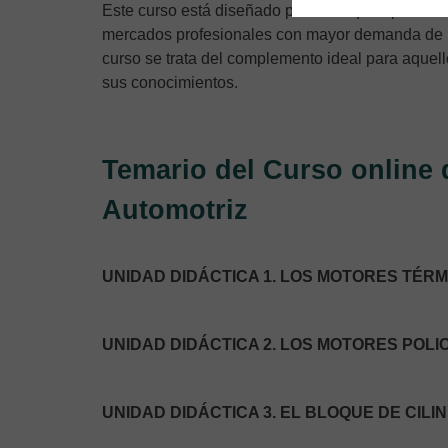
Este curso está diseñado para cualquier persona
mercados profesionales con mayor demanda de pe
curso se trata del complemento ideal para aquell
sus conocimientos.
Temario del Curso online 
Automotriz
UNIDAD DIDÁCTICA 1. LOS MOTORES TÉR
UNIDAD DIDÁCTICA 2. LOS MOTORES POLI
UNIDAD DIDÁCTICA 3. EL BLOQUE DE CILI