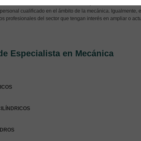
 interesada en formarse en esta materia para acceder a uno de 
rsonal cualificado en el ámbito de la mecánica. Igualmente, e
os profesionales del sector que tengan interés en ampliar o actu
de Especialista en Mecánica
MICOS
CILÍNDRICOS
NDROS