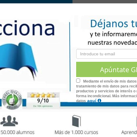
, de
200 horas
de duración.
riz
Mediante el envío de mis datos
días de la semana.
tratamiento de mis datos para recib
ema operativo y dispositivo móvil.
productos y servicios de interés o 
menes de opción múltiple.
forma incondicional. Más informac
ción verificable en:
www.lecciona.com/certificados
aquí
datos