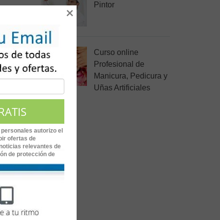
Pintor
×
Curso online
Profesional de
Manicura, Pedicura y
Uñas Artificiales
 personales autorizo el
ir ofertas de
noticias relevantes de
ión de protección de