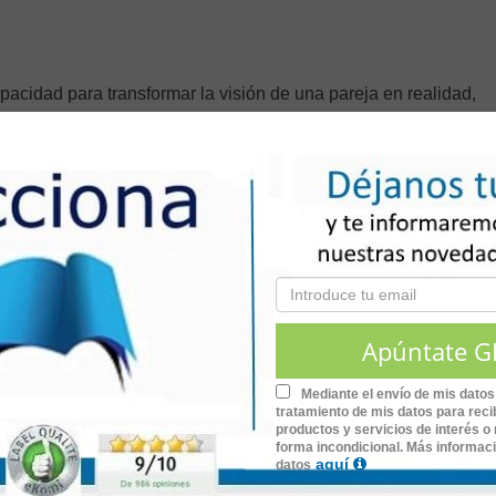
apacidad para transformar la visión de una pareja en realidad,
gual que liberando a la pareja de la carga de organizar múltiples
oblemas para que los novios puedan disfrutar plenamente su dí
de proveedores hasta la coordinación final del evento. Entre ot
tiempo y evita imprevistos.
E NUESTROS CURSOS ONLINE
Mediante el envío de mis datos
tratamiento de mis datos para recib
productos y servicios de interés o 
forma incondicional. Más informac
aquí
datos