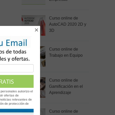
Curso online de
AutoCAD 2020 2D y
 tareas
×
3D
a
ras
Curso online de
Trabajo en Equipo
Curso online de
Gamificación en el
 personales autorizo el
Aprendizaje
ir ofertas de
noticias relevantes de
ión de protección de
Curso online de