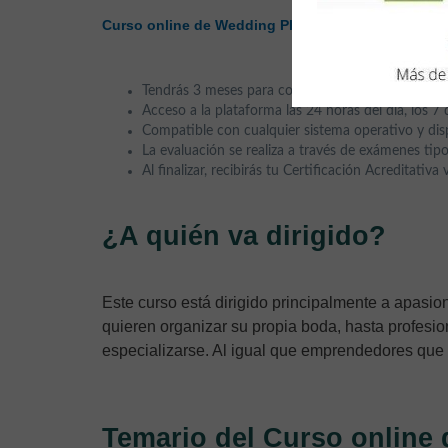
,
de
60 horas
de
Curso online de Wedding Planner
Tendrás 3 meses para completar el curso.
Acceso a la plataforma las 24 horas del día, los 7 
Compatible con cualquier sistema operativo y disp
La evaluación se realiza a través de exámenes tipo
Al finalizar, recibirás tu Certificación Acreditativa
¿A quién va dirigido?
Este curso está dirigido principalmente a apasi
quieren organizar su propia boda, hasta profesi
especializarse. Al igual que emprendedores que
Temario del Curso online