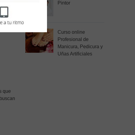
Pintor
Curso online
Profesional de
Manicura, Pedicura y
Uñas Artificiales
s que
 buscan