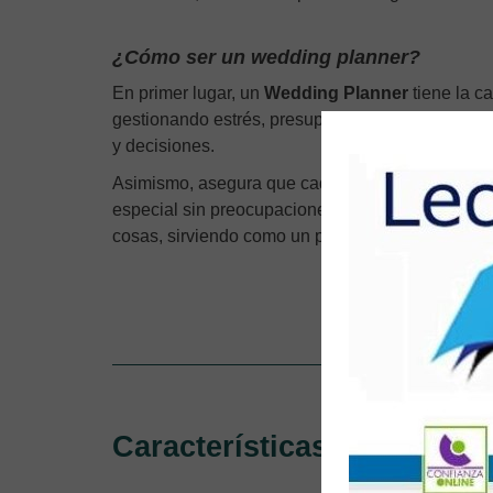
¿Cómo ser un wedding planner?
En primer lugar, un
Wedding Planner
tiene la c
gestionando estrés, presupuesto y logística. Al i
y decisiones.
Asimismo, asegura que cada detalle fluya sin pr
especial sin preocupaciones, desde la selección 
cosas, sirviendo como un profesional que ahorra 
CONOC
Características