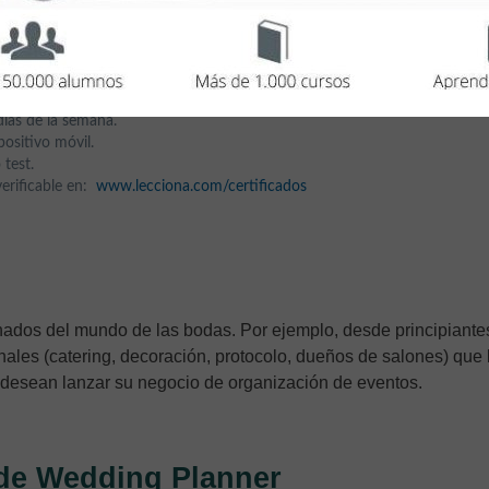
 duración.
días de la semana.
ositivo móvil.
 test.
 verificable en:
www.lecciona.com/certificados
onados del mundo de las bodas. Por ejemplo, desde principiante
onales (catering, decoración, protocolo, dueños de salones) que
 desean lanzar su negocio de organización de eventos.
 de Wedding Planner