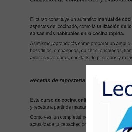
El curso constituye un auténtico
manual de coc
aspectos del cocinado, como la
utilización de 
salsas más habituales en la cocina rápida.
Asimismo, aprenderás cómo preparar un amplio
bocadillos, empanadas, quiches, ensaladas, fiamb
arroces y verduras, cocktails de pescados y maris
Recetas de repostería y pastelería
Este
curso de cocina online
aborda, incluso, e
y recetas a partir de masas fermentadas, masas 
Como ves, un completísimo
curso de cocina fác
actualizada tu capacitación como
cocinero
o
ay