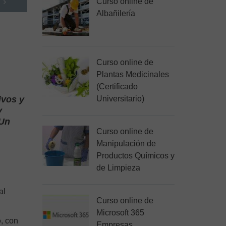
Curso online de
Albañilería
Curso online de
Plantas Medicinales
(Certificado
ivos y
Universitario)
y
 Un
Curso online de
Manipulación de
Productos Químicos y
de Limpieza
al
Curso online de
Microsoft 365
o
, con
Empresas