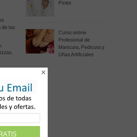
Pintor
os
 de las
Curso online
Profesional de
,
Manicura, Pedicura y
izzas,
Uñas Artificiales
×
asteles