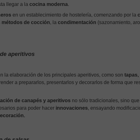
ta llegar a la
cocina moderna
.
éneros
en un establecimiento de hostelería, comenzando por la
s
métodos de cocción
, la
condimentación
(sazonamiento, ar
de aperitivos
en la elaboración de los principales aperitivos, como son
tapas,
prender a prepararlos, presentarlos y decorarlos de forma que re
ación de canapés y aperitivos
no sólo tradicionales, sino que
cesarios para poder hacer
innovaciones
, ensayando modificaci
ecoración.
n de salsas