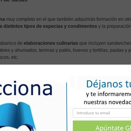
ina
muy completo en el que también adquirirás formación en otr
los distintos tipos de especias y condimentos
y la preparación
 abanico de
elaboraciones culinarias
que incluyen sandwiches
res y ahumados, terrinas y patés, huevos y tortillas, pastas y p
cos, etc.
laboraciones de
, como mousses, tartas, p
repostería y pastelería
escaldadas (pasta choux) u hojaldre.
il
que no te puedes perder, especialmente si quieres mantener
.
udante de cocina