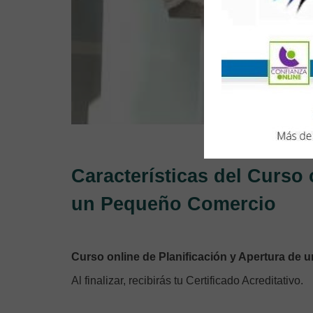
Características del Curso 
un Pequeño Comercio
Curso online de Planificación y Apertura de
Al finalizar, recibirás tu Certificado Acreditativo.