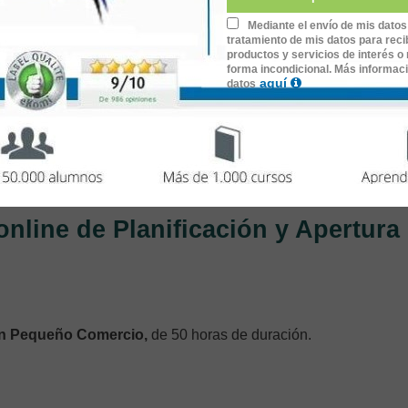
Mediante el envío de mis datos
tratamiento de mis datos para recib
productos y servicios de interés o 
forma incondicional. Más informac
aquí
datos
online de Planificación y Apertura
 un Pequeño Comercio,
de 50 horas de duración.