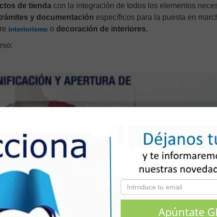
ctos de tienda
con la integración de todos los elementos neces
trámites y documentación
específicos para la puesta en march
bre
o
decoración de interiores.
interiorismo
rso: