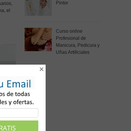
Pintor
arios,
a, el
Curso online
Profesional de
Manicura, Pedicura y
Uñas Artificiales
×