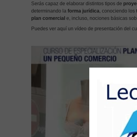
Serás capaz de elaborar distintos tipos de
proye
determinando la
forma jurídica
, conociendo los
plan comercial
e, incluso, nociones básicas so
Puedes ver aquí un vídeo de presentación del cu