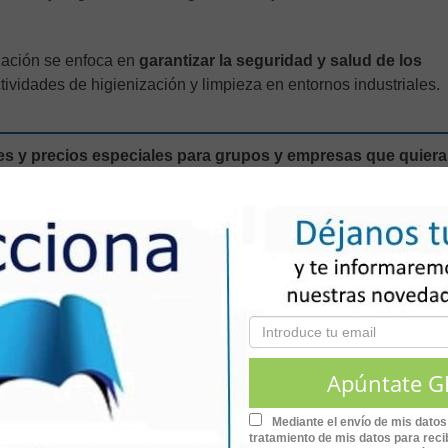
zación se enfoca en
garantizar la seguridad y salud de los
ctividades de higienización y limpieza en entornos industriales.
s y precios especiales para grupos y empresas que quier
y estaremos encantados de ofrecerte toda la
r con nosotros
uestras acciones formativas para grupos.
de duración.
Mediante el envío de mis datos
tratamiento de mis datos para recib
te 24 horas al día, 7 días a la semana.