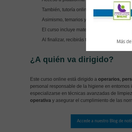
También, tutoría online disponible durante l
Asimismo, temarios y contenidos avalados 
El curso incluye material en pdf, ejemplos, 
Al finalizar, recibirás tu Certificación Acredi
¿A quién va dirigido?
Este curso online está dirigido a
operarios, per
personal responsable de la higiene en entornos 
especializarse en técnicas avanzadas de limpiez
operativa
y asegurar el cumplimiento de las nor
Accede a nuestro Blog de notic