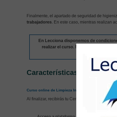
Finalmente, el apartado de seguridad de higieni
trabajadores
. En este caso, mientras realizan a
En Lecciona disponemos de condicione
realizar el curso. No dudes en
contacta
información sobre n
Características
,
de 70 horas 
Curso online de Limpieza Industrial
Al finalizar, recibirás tu Certificado Acreditativo.
Acceso a plataforma de teleformación duran