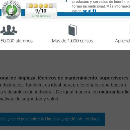
productos y servicios de interés o 
forma incondicional. Más informac
a realización del curso.
aquí
datos
por la Universidad Antonio de Nebrija.
ejercicios prácticos y cuestionarios.
tativa verificable en:
www.lecciona.com/certificados
sonal de limpieza, técnicos de mantenimiento, supervisores
industriales. También, es ideal para profesionales que buscan
a y desinfección industrial. De igual manera, en
mejorar la efi
mativas de seguridad y salud.
ias y lee el post sobre la Limpieza y gestión de residuos