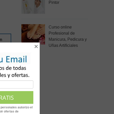
Pintor
Curso online
Profesional de
Manicura, Pedicura y
an
×
Uñas Artificiales
 personales autorizo el
ir ofertas de