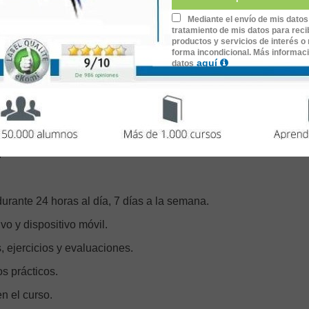
Mediante el envío de mis datos
 online de Redactor Web
tratamiento de mis datos para recib
productos y servicios de interés o 
forma incondicional. Más informac
aquí
datos
 en Internet,
de 40 horas de duración.
itativo.
.
urante 24 horas al día, 7 días a la semana.
o y dispositivo móvil.
, ejercicios y evaluaciones.
os prácticos.
n el curso.