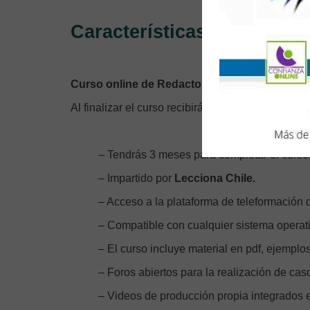
Características del Curso
Curso online de Redactor Web. Cómo Escribir
Al finalizar el curso recibirás un Certificado Acred
– Tendrás 3 meses para completar el curso
– Impartido por
Lecciona Chile.
– Acceso a la plataforma de teleformación d
– Compatible con cualquier sistema operativ
– El curso incluye material en pdf, ejemplos
– Foros abiertos para la realización de cas
– Videos de producción propia integrados e