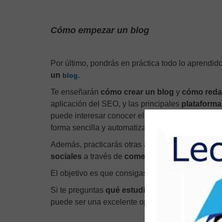
Cómo empezar un blog
Por último, pondrás en práctica todo lo aprendid
un
.
blog
Te enseñarán
cómo crear un blog
y
cómo reda
aplicación del SEO, y las principales
plataforma
puede interesar conocer el gestor de contenidos
forma sencilla y automatizada.
Además, practicarás otras acciones ligadas a la 
sociales
a través de
comentarios
, publicidad, 
El objetivo es que consigas las 3 claves del éxito
Si te preguntas
qué estudiar para ser redactor
puede ser una excelente opción.