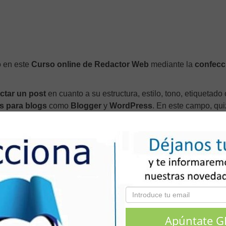
o en este
Curso online de Redactor Web
mediante la
confecc
ctar un post
en cuanto a su estructura, estilo, tono, etiquetado 
s para blogs
como
Blogger
y
WordPress
. En este campo, qui
, que permite crear sitios web dinámicos e interactivos d
Drupal
creación de un blog, como relación con los lectores y con las
re
seguridad o
analítica del blog.
 en internet:
posicionamiento, seguridad y monetización.
 de contenidos en internet
, este curso de escritor o redactor dig