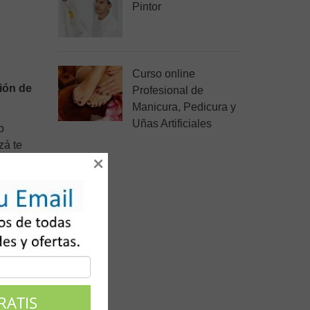
Pintor
Curso online
ión de
Profesional de
Manicura, Pedicura y
Uñas Artificiales
o
zá te
×
e una
des
ital